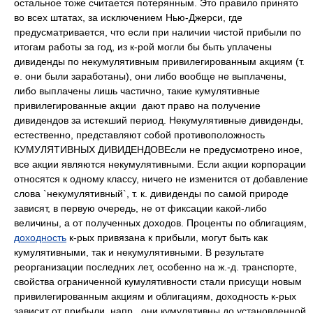
остальное тоже считается потерянным. Это правило принято
во всех штатах, за исключением Нью-Джерси, где
предусматривается, что если при наличии чистой прибыли по
итогам работы за год, из к-рой могли бы быть уплачены
дивиденды по некумулятивным привилегированным акциям (т.
е. они были заработаны), они либо вообще не выплачены,
либо выплачены лишь частично, такие кумулятивные
привилегированные акции дают право на получение
дивидендов за истекший период. Некумулятивные дивиденды,
естественно, представляют собой противоположность
КУМУЛЯТИВНЫХ ДИВИДЕНДОВЕсли не предусмотрено иное,
все акции являются некумулятивными. Если акции корпорации
относятся к одному классу, ничего не изменится от добавление
слова `некумулятивный`, т. к. дивиденды по самой природе
зависят, в первую очередь, не от фиксации какой-либо
величины, а от полученных доходов. Проценты по облигациям,
доходность
к-рых привязана к прибыли, могут быть как
кумулятивными, так и некумулятивными. В результате
реорганизации последних лет, особенно на ж.-д. транспорте,
свойства ограниченной кумулятивности стали присущи новым
привилегированным акциям и облигациям, доходность к-рых
зависит от прибыли, напр., они кумулятивны до установленной