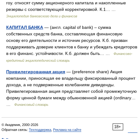
гоу. относят сумму акционерного капитала и накопленные
резервы с соответствующей корректировкой. К.1… …
Энциклопедия банковского дела и финансов
КАПИТАЛ БАНКА
— (англ. capital of bank) – сумма
собственных средств банка, составляющая финансовую
основу его деятельности и источник ресурсов. К.б. призван
поддерживать доверие клиентов к банку и убеждать кредиторов
в его финанс. устойчивости. К.б. должен быть… …
Финансово-
кредитный энциклопедический словарь
Привилегированная акция
— (preference share) Акция
компании, приносящая ее владельцу фиксированный процент
дохода, а не подверженные колебаниям дивиденды.
Привилегированная акция представляет собой промежуточную
форму ценной бумаги между обыкновенной акцией (ordinary…
…
Финансовый словарь
© Академик, 2000-2026
18+
Обратная связь:
Техподдержка
,
Реклама на сайте