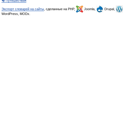
👣 Путешествия
Экспорт словарей на сайты
, сделанные на PHP,
Joomla,
Drupal,
WordPress, MODx.